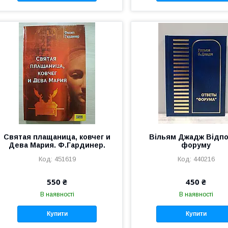
Святая плащаница, ковчег и
Вільям Джадж Відпо
Дева Мария. Ф.Гардинер.
форуму
451619
440216
550 ₴
450 ₴
В наявності
В наявності
Купити
Купити