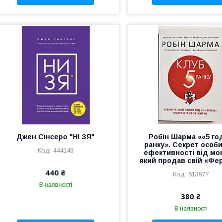
Джен Сінсеро "НІ ЗЯ"
Робін Шарма ««5 го
ранку». Секрет особ
444143
ефективності від мо
який продав свій «Фе
440 ₴
613977
В наявності
380 ₴
В наявності