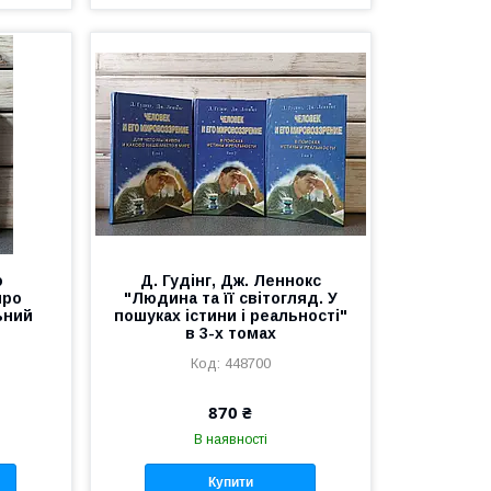
о
Д. Гудінг, Дж. Леннокс
про
"Людина та її світогляд. У
ьний
пошуках істини і реальності"
в 3-х томах
448700
870 ₴
В наявності
Купити