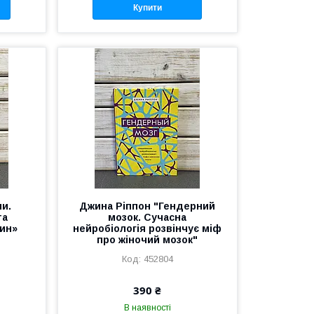
Купити
ни.
Джина Ріппон "Гендерний
та
мозок. Сучасна
ин»
нейробіологія розвінчує міф
про жіночий мозок"
452804
390 ₴
В наявності