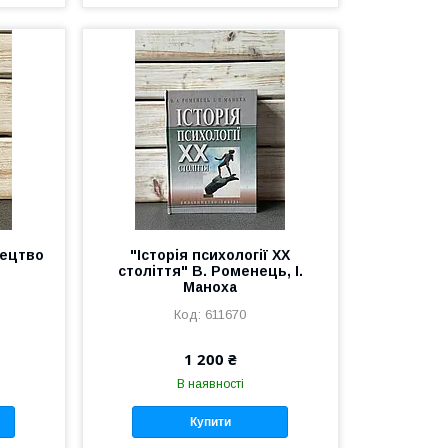
тецтво
"Історія психології ХХ
століття" В. Роменець, І.
Маноха
611670
1 200 ₴
В наявності
Купити