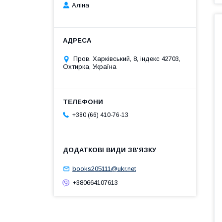
Аліна
Пров. Харківський, 8, індекс 42703,
Охтирка, Україна
+380 (66) 410-76-13
books205111@ukr.net
+380664107613