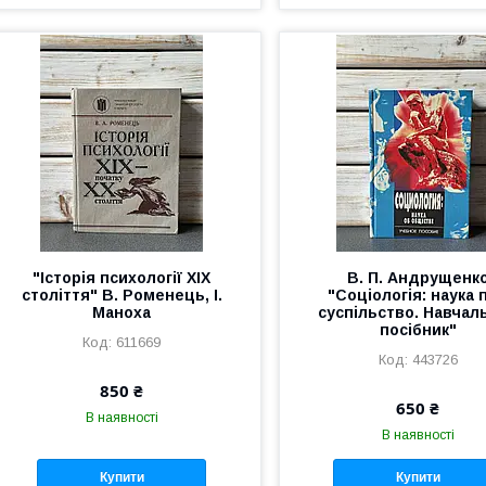
"Історія психології ХIХ
В. П. Андрущенк
століття" В. Роменець, І.
"Соціологія: наука 
Маноха
суспільство. Навчал
посібник"
611669
443726
850 ₴
650 ₴
В наявності
В наявності
Купити
Купити