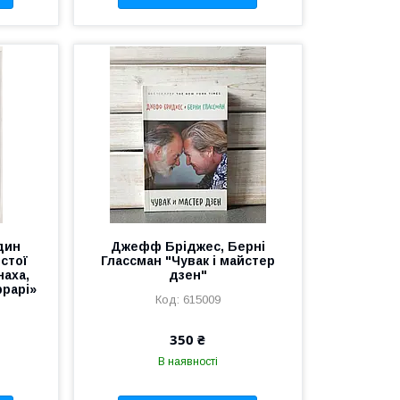
дин
Джефф Бріджес, Берні
истої
Глассман "Чувак і майстер
наха,
дзен"
ррарі»
615009
350 ₴
В наявності