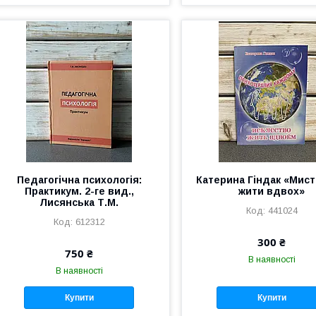
Педагогічна психологія:
Катерина Гіндак «Мис
Практикум. 2-ге вид.,
жити вдвох»
Лисянська Т.М.
441024
612312
300 ₴
750 ₴
В наявності
В наявності
Купити
Купити