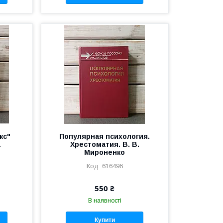
кс"
Популярная психология.
а
Хрестоматия. В. В.
Мироненко
616496
550 ₴
В наявності
Купити