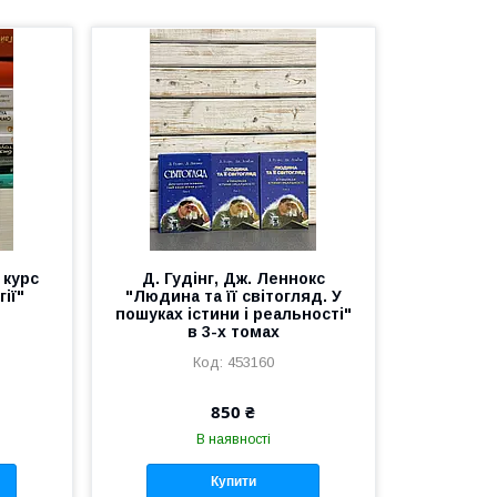
 курс
Д. Гудінг, Дж. Леннокс
ії"
"Людина та її світогляд. У
пошуках істини і реальності"
в 3-х томах
453160
850 ₴
В наявності
Купити