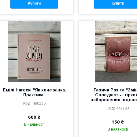
Купити
Купити
Емілі Нагоскі "Як хоче жінка.
Гаряча Розіта "Змі
Практика"
Солодкість і гірко
заборонених віднос
480235
442193
600 ₴
150 ₴
В наявності
В наявності