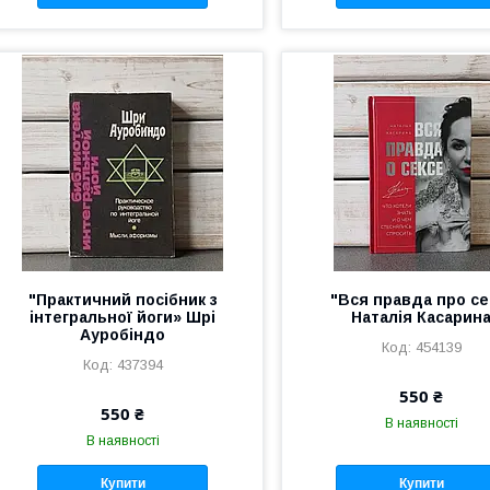
"Практичний посібник з
"Вся правда про се
інтегральної йоги» Шрі
Наталія Касарин
Ауробіндо
454139
437394
550 ₴
550 ₴
В наявності
В наявності
Купити
Купити