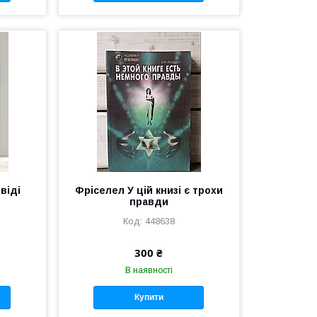
віді
Фріселел У цій книзі є трохи
правди
448638
300 ₴
В наявності
Купити