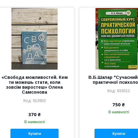
«Свобода можливостей. Кем
В.Б.Шапар "Сучасний
ти можешь стати, коли
практичної психолог
зовсім виростеш» Олена
616312
Самсонова
613832
750 ₴
В наявності
370 ₴
В наявності
Купити
Купити