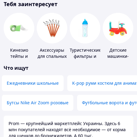
Тебя заинтересует
Кинезио
Аксессуары
Туристические
Детские
тейпы и
для спальных
фильтры и
машинки-
средства для
мешков,
таблетки для
каталки
Что ищут
тейпирования
карематов и
питьевой
палаток
воды
Ежедневники школьные
K-pop руми костюм для анима
Бутсы Nike Air Zoom розовые
Футбольные ворота и фу
Prom — крупнейший маркетплейс Украины. Здесь 6
млн покупателей находят всё необходимое — от корма
для щенков до бронежилетов. А 60 тыс.