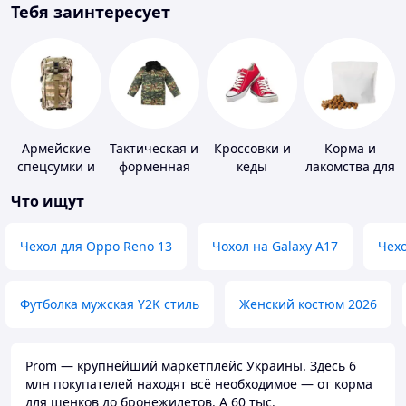
Тебя заинтересует
Армейские
Тактическая и
Кроссовки и
Корма и
спецсумки и
форменная
кеды
лакомства для
рюкзаки
одежда
домашних
Что ищут
животных и
птиц
Чехол для Oppo Reno 13
Чохол на Galaxy A17
Чехо
Футболка мужская Y2K стиль
Женский костюм 2026
Prom — крупнейший маркетплейс Украины. Здесь 6
млн покупателей находят всё необходимое — от корма
для щенков до бронежилетов. А 60 тыс.