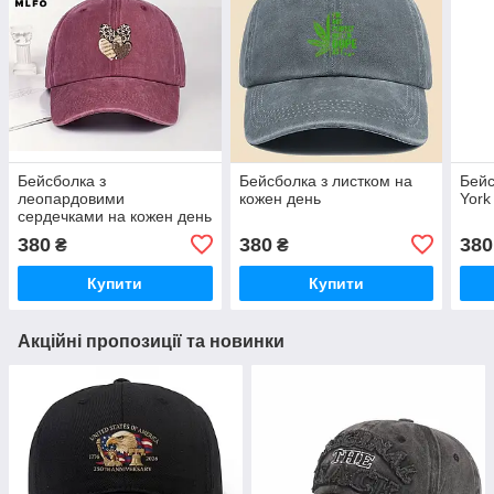
Бейсболка з
Бейсболка з листком на
Бейс
леопардовими
кожен день
York
сердечками на кожен день
,рожева
380
380
380
₴
₴
Купити
Купити
Акційні пропозиції та новинки