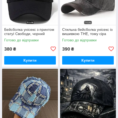
Бейсболка унісекс з принтом
Стильна бейсболка унісекс із
статуї Свободи, чорний
вишивкою THE, тому сіра
Готово до відправки
Готово до відправки
380
390
₴
₴
Купити
Купити