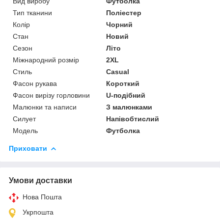
Вид виробу
Футболка
Тип тканини
Поліестер
Колір
Чорний
Стан
Новий
Сезон
Літо
Міжнародний розмір
2XL
Стиль
Casual
Фасон рукава
Короткий
Фасон вирізу горловини
U-подібний
Малюнки та написи
З малюнками
Силует
Напівобтислий
Мoдель
Футболка
Приховати
Умови доставки
Нова Пошта
Укрпошта