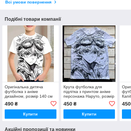
Всі умови повернення
Подібні товари компанії
Оригінальна дитяча
Крута футболка для
Ориг
футболка з аніме
підлітка з принтом аніме
футб
дизайном, розмір 140 см
персонажа Наруто, розмір
Капі
150 см
490
450
450
₴
₴
Купити
Купити
Акційні пропозиції та новинки