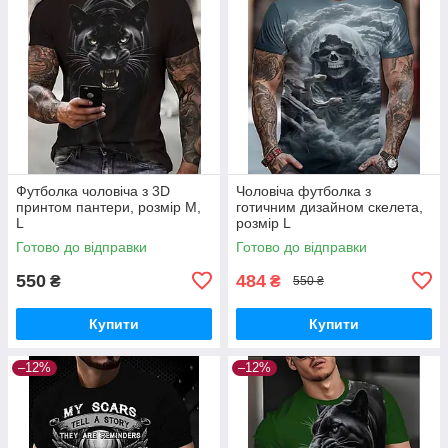
Футболка чоловіча з 3D
Чоловіча футболка з
принтом пантери, розмір M,
готичним дизайном скелета,
L
розмір L
Готово до відправки
Готово до відправки
550
484
₴
₴
550 ₴
Купити
Купити
–12%
–12%