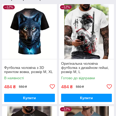
–12%
–12%
Оригінальна чоловіча
Футболка чоловіча з 3D
футболка з дизайном гейші,
принтом вовка, розмір M, XL
розмір M, L
В наявності
Готово до відправки
484
484
₴
₴
550 ₴
550 ₴
Купити
Купити
–12%