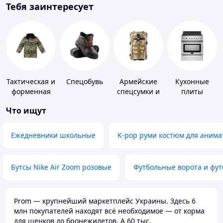
Тебя заинтересует
Тактическая и
Спецобувь
Армейские
Кухонные
форменная
спецсумки и
плиты
одежда
рюкзаки
Что ищут
Ежедневники школьные
K-pop руми костюм для анима
Бутсы Nike Air Zoom розовые
Футбольные ворота и фу
Prom — крупнейший маркетплейс Украины. Здесь 6
млн покупателей находят всё необходимое — от корма
для щенков до бронежилетов. А 60 тыс.