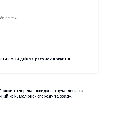
од:
206854
ротягом 14 днів
за рахунок покупця
 жінки та черепа - швидкосохнуча, легка та
ний крій.
Малюнок спереду та ззаду.