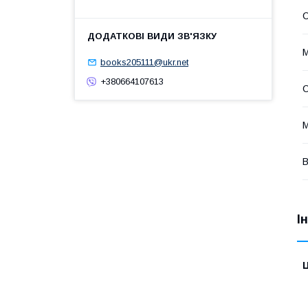
С
М
books205111@ukr.net
+380664107613
М
В
І
Ц