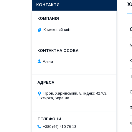
Х
КОНТАКТИ
Книжковий світ
К
Аліна
Т
С
Пров. Харківський, 8, індекс 42703,
Охтирка, Україна
Ф
Ф
+380 (66) 410-76-13