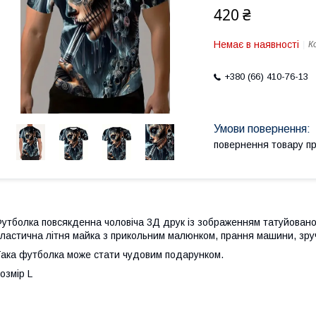
420 ₴
Немає в наявності
К
+380 (66) 410-76-13
повернення товару п
утболка повсякденна чоловіча 3Д друк із зображенням татуйованої
ластична літня майка з прикольним малюнком, прання машини, зруч
ака футболка може стати чудовим подарунком.
озмір L