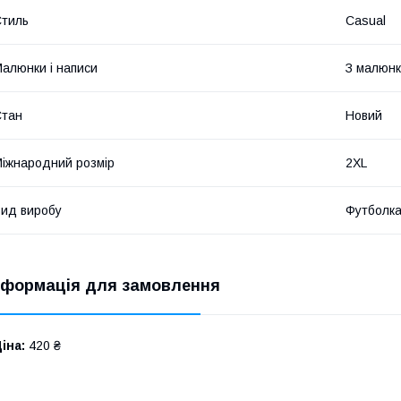
тиль
Casual
алюнки і написи
З малюн
Стан
Новий
іжнародний розмір
2XL
ид виробу
Футболк
нформація для замовлення
іна:
420 ₴