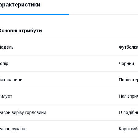
арактеристики
Основні атрибути
Модель
Футболк
олір
Чорний
ип тканини
Поліесте
илует
Напівпри
асон вирізу горловини
U-подібн
асон рукава
Короткий