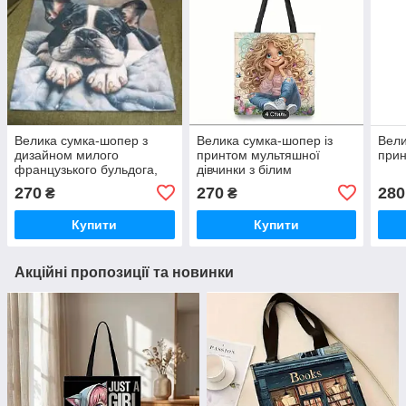
Велика сумка-шопер з
Велика сумка-шопер із
Вели
дизайном милого
принтом мультяшної
прин
французького бульдога,
дівчинки з білим
42/34 см
кучерявим волоссям,
270
270
280
₴
₴
40/35 см
Купити
Купити
Акційні пропозиції та новинки