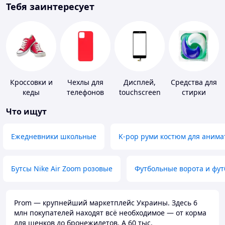
Тебя заинтересует
Кроссовки и
Чехлы для
Дисплей,
Средства для
кеды
телефонов
touchscreen
стирки
для
Что ищут
телефонов
Ежедневники школьные
K-pop руми костюм для анима
Бутсы Nike Air Zoom розовые
Футбольные ворота и фу
Prom — крупнейший маркетплейс Украины. Здесь 6
млн покупателей находят всё необходимое — от корма
для щенков до бронежилетов. А 60 тыс.