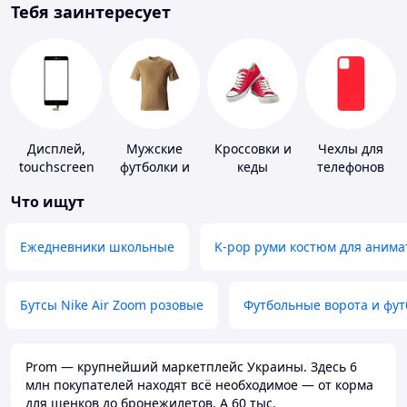
Тебя заинтересует
Дисплей,
Мужские
Кроссовки и
Чехлы для
touchscreen
футболки и
кеды
телефонов
для
майки
Что ищут
телефонов
Ежедневники школьные
K-pop руми костюм для анима
Бутсы Nike Air Zoom розовые
Футбольные ворота и фу
Prom — крупнейший маркетплейс Украины. Здесь 6
млн покупателей находят всё необходимое — от корма
для щенков до бронежилетов. А 60 тыс.