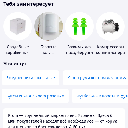
Тебя заинтересует
Свадебные
Газовые
Зажимы для
Компрессоры
коробки для
котлы
носа, беруши
кондиционера
денег
для плавания
Что ищут
Ежедневники школьные
K-pop руми костюм для анима
Бутсы Nike Air Zoom розовые
Футбольные ворота и фу
Prom — крупнейший маркетплейс Украины. Здесь 6
млн покупателей находят всё необходимое — от корма
для щенков до бронежилетов. А 60 тыс.