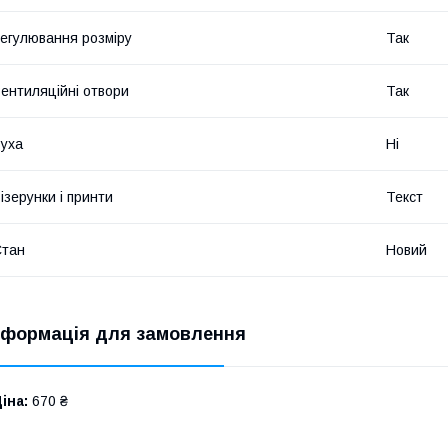
егулювання розміру
Так
ентиляційні отвори
Так
уха
Ні
ізерунки і принти
Текст
Стан
Новий
нформація для замовлення
іна:
670 ₴