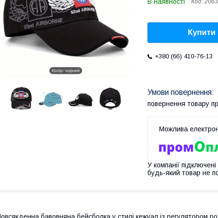
В наявності
Код:
2063
Купити
+380 (66) 410-76-13
повернення товару п
У компанії підключені
будь-який товар не п
овсякденна бавовняна бейсболка у стилі кежуал із регулятором роз