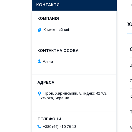
щ
КОНТАКТИ
Х
Книжковий світ
Аліна
В
Пров. Харківський, 8, індекс 42703,
К
Охтирка, Україна
Т
+380 (66) 410-76-13
М