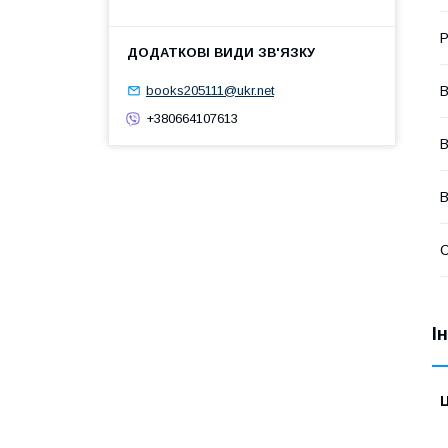
Р
В
books205111@ukr.net
+380664107613
В
В
І
Ц