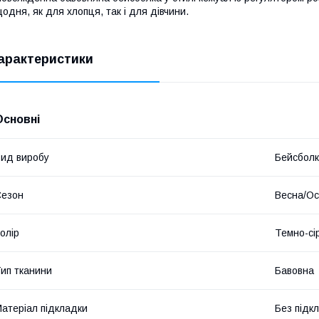
одня, як для хлопця, так і для дівчини.
арактеристики
Основні
ид виробу
Бейсбол
Сезон
Весна/Ос
олір
Темно-сі
ип тканини
Бавовна
атеріал підкладки
Без підк