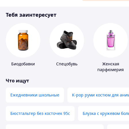
Материалы для ремонта
Тебя заинтересует
Спорт и отдых
Биодобавки
Спецобувь
Женская
парфюмерия
Что ищут
Ежедневники школьные
K-pop руми костюм для ани
Бюстгальтер без косточек 95с
Блузка с кружевом бо