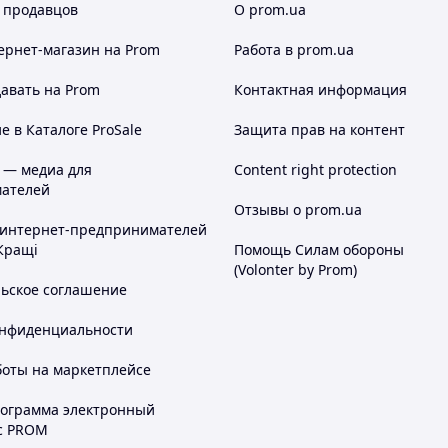
 продавцов
О prom.ua
ернет-магазин
на Prom
Работа в prom.ua
авать на Prom
Контактная информация
 в Каталоге ProSale
Защита прав на контент
 — медиа для
Content right protection
ателей
Отзывы о prom.ua
 интернет-предпринимателей
Кращі
Помощь Силам обороны
(Volonter by Prom)
льское соглашение
онфиденциальности
боты на маркетплейсе
рограмма электронный
с PROM