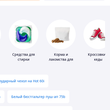
Средства для
Корма и
Кроссовки и
стирки
лакомства для
кеды
домашних
животных и
птиц
ударный чехол на Hot 60i
а
Белый бюстгальтер пуш-ап 75b