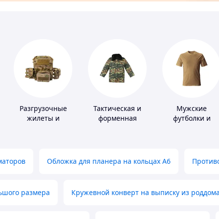
Разгрузочные
Тактическая и
Мужские
жилеты и
форменная
футболки и
плитоноски без
одежда
майки
плит
маторов
Обложка для планера на кольцах А6
Противо
льшого размера
Кружевной конверт на выписку из роддом