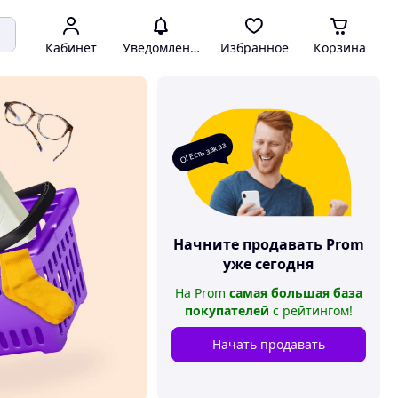
Кабинет
Уведомления
Избранное
Корзина
О! Есть заказ
Начните продавать
Prom
уже сегодня
На
Prom
самая большая база
покупателей
с рейтингом
!
Начать продавать