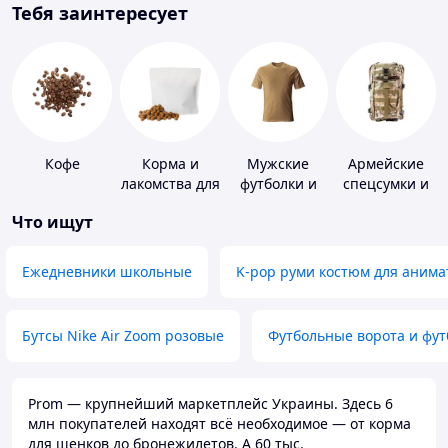
Тебя заинтересует
Кофе
Корма и
Мужские
Армейские
лакомства для
футболки и
спецсумки и
домашних
майки
рюкзаки
Что ищут
животных и
птиц
Ежедневники школьные
K-pop руми костюм для анима
Бутсы Nike Air Zoom розовые
Футбольные ворота и фу
Prom — крупнейший маркетплейс Украины. Здесь 6
млн покупателей находят всё необходимое — от корма
для щенков до бронежилетов. А 60 тыс.