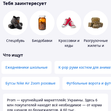
Тебя заинтересует
Спецобувь
Биодобавки
Кроссовки и
Разгрузочные
кеды
жилеты и
плитоноски
Что ищут
без плит
Ежедневники школьные
K-pop руми костюм для анима
Бутсы Nike Air Zoom розовые
Футбольные ворота и фу
Prom — крупнейший маркетплейс Украины. Здесь 6
млн покупателей находят всё необходимое — от корма
для щенков до бронежилетов. А 60 тыс.