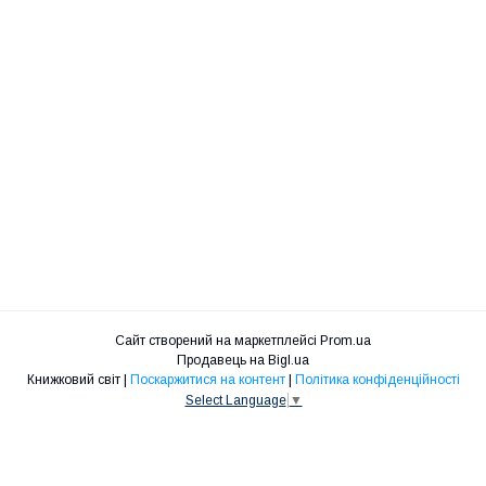
Сайт створений на маркетплейсі
Prom.ua
Продавець на Bigl.ua
Книжковий світ |
Поскаржитися на контент
|
Політика конфіденційності
Select Language
▼