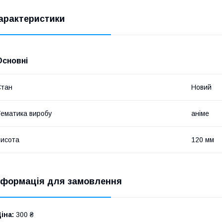
арактеристики
Основні
Стан
Новий
ематика виробу
аніме
исота
120 мм
нформація для замовлення
іна:
300 ₴