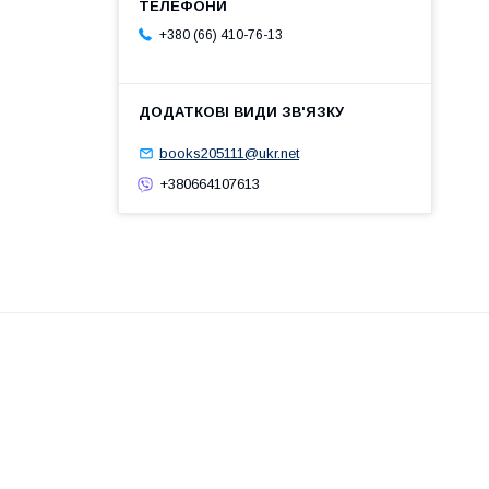
+380 (66) 410-76-13
books205111@ukr.net
+380664107613