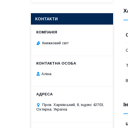
Х
КОНТАКТИ
Книжковий світ
Т
Аліна
В
І
Пров. Харківський, 8, індекс 42703,
Охтирка, Україна
Ц