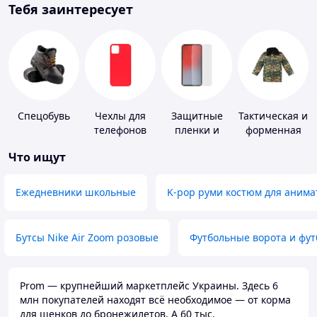
Тебя заинтересует
Спецобувь
Чехлы для
Защитные
Тактическая и
телефонов
пленки и
форменная
стекла для
одежда
Что ищут
портативных
устройств
Ежедневники школьные
K-pop руми костюм для анима
Бутсы Nike Air Zoom розовые
Футбольные ворота и фу
Prom — крупнейший маркетплейс Украины. Здесь 6
млн покупателей находят всё необходимое — от корма
для щенков до бронежилетов. А 60 тыс.