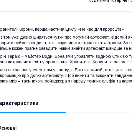
будь-який товар не п
ранителі Корони, перша частина циклу «Не час для пророцтв»
вітом уже давно ширяться чутки про могутній артефакт, відомий я
ворити неймовірні дива, так і спричиняти страшні катастрофи. За н
ільше кожен прагне завадити іншим знайти артефакт швидше за н
рін Тераїс – майстер Води. Вона вміє управляти водною Стихією та 
она потрапляє в елітну організацію Хранителів Корони та разом із з
агін потрапляє у смертельну пастку, а Ерін як єдиній, хто вцілів, 
нформацію про долю артефакту. Щоб вижити та виконати завдання
оюзників – таємничого рейнджера з народу темних ельфів та пароч
арактеристики
Основні