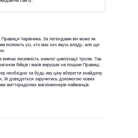
окидаючи сайту.
к Правиця Чарівника. За легендами він може як
им полюють усі, хто має хоч якусь владу, але ще
их.
вивчає писемність зниклої цивілізації тролів. Так
агоном бійців і магів вирушає на пошуки Правиці.
тепер необхідно за будь-яку ціну вберегти знайдену
, їй доведеться заручитись допомогою нових
ки життєрадісних магоінженерів-найманців.