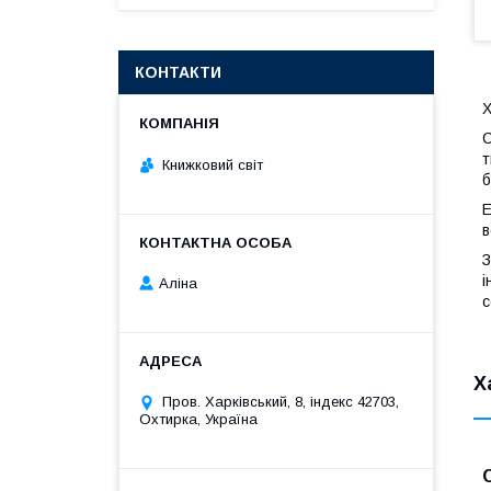
КОНТАКТИ
Х
С
т
Книжковий світ
б
Е
в
З
і
Аліна
с
Х
Пров. Харківський, 8, індекс 42703,
Охтирка, Україна