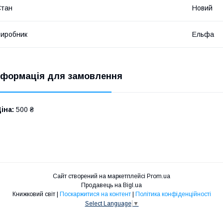
Стан
Новий
иробник
Ельфа
нформація для замовлення
іна:
500 ₴
Сайт створений на маркетплейсі
Prom.ua
Продавець на Bigl.ua
Книжковий світ |
Поскаржитися на контент
|
Політика конфіденційності
Select Language
▼