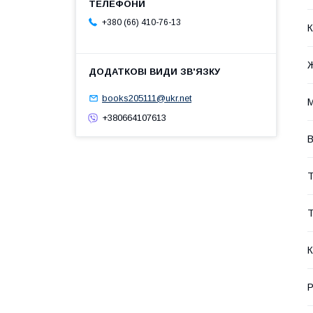
+380 (66) 410-76-13
К
books205111@ukr.net
М
+380664107613
В
Т
Т
К
Р