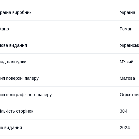
раїна виробник
Україна
Жанр
Роман
ова видання
Українсь
ид палітурки
М'який
ип поверхні паперу
Матова
ип поліграфічного паперу
Офсетни
ількість сторінок
384
ік видання
2024