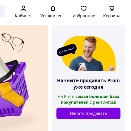
Кабинет
Уведомления
Избранное
Корзина
О! Есть заказ
Начните продавать
Prom
уже сегодня
На
Prom
самая большая база
покупателей
с рейтингом
!
Начать продавать