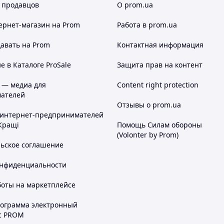
 продавцов
О prom.ua
ернет-магазин
на Prom
Работа в prom.ua
авать на Prom
Контактная информация
 в Каталоге ProSale
Защита прав на контент
 — медиа для
Content right protection
ателей
Отзывы о prom.ua
 интернет-предпринимателей
Кращі
Помощь Силам обороны
(Volonter by Prom)
льское соглашение
онфиденциальности
боты на маркетплейсе
рограмма электронный
с PROM