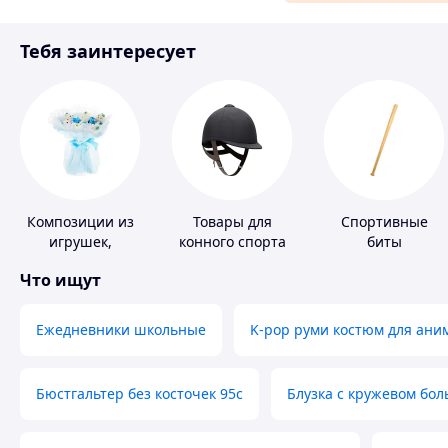
Материалы для ремонта
Тебя заинтересует
Спорт и отдых
Композиции из
Товары для
Спортивные
игрушек,
конного спорта
биты
одежды,
Что ищут
подгузников
Ежедневники школьные
K-pop руми костюм для ани
Бюстгальтер без косточек 95с
Блузка с кружевом бо