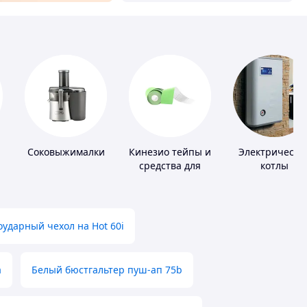
Соковыжималки
Кинезио тейпы и
Электрически
средства для
котлы
тейпирования
ударный чехол на Hot 60i
а
Белый бюстгальтер пуш-ап 75b