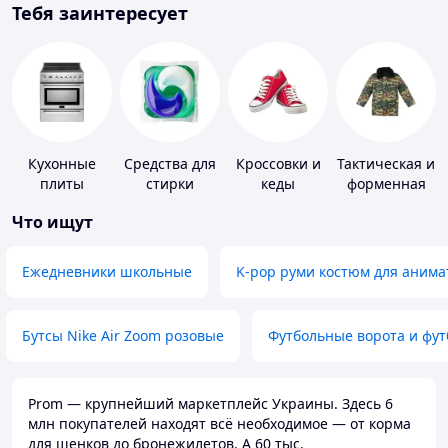
Тебя заинтересует
Кухонные
Средства для
Кроссовки и
Тактическая и
плиты
стирки
кеды
форменная
одежда
Что ищут
Ежедневники школьные
K-pop руми костюм для анима
Бутсы Nike Air Zoom розовые
Футбольные ворота и фу
Prom — крупнейший маркетплейс Украины. Здесь 6
млн покупателей находят всё необходимое — от корма
для щенков до бронежилетов. А 60 тыс.