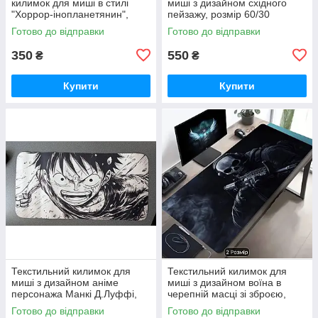
килимок для миші в стилі
миші з дизайном східного
"Хоррор-інопланетянин",
пейзажу, розмір 60/30
розмір 24/20 см
Готово до відправки
Готово до відправки
350
550
₴
₴
Купити
Купити
Текстильний килимок для
Текстильний килимок для
миші з дизайном аніме
миші з дизайном воїна в
персонажа Манкі Д.Луффі,
черепній масці зі зброєю,
розмір 60/30
розмір 60/30
Готово до відправки
Готово до відправки