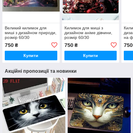
Великий килимок для
Килимок для миші з
Кили
миші з дизайном природи,
дизайном аніме дівчини,
диза
розмір 60/30
розмір 60/30
на ф
750
750
750
₴
₴
Купити
Купити
Акційні пропозиції та новинки