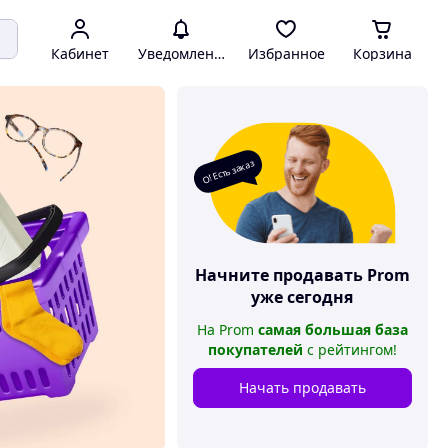
Кабинет
Уведомления
Избранное
Корзина
О! Есть заказ
Начните продавать
Prom
уже сегодня
На
Prom
самая большая база
покупателей
с рейтингом
!
Начать продавать