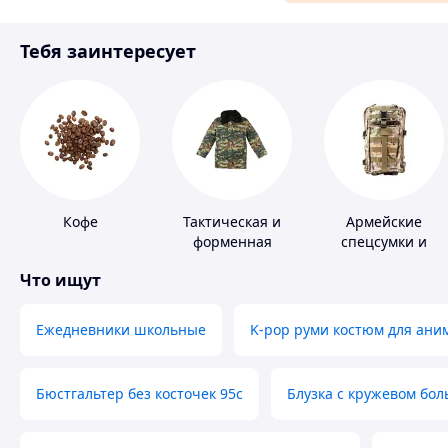
Материалы для ремонта
Тебя заинтересует
Спорт и отдых
Кофе
Тактическая и
Армейские
форменная
спецсумки и
одежда
рюкзаки
Что ищут
Ежедневники школьные
K-pop руми костюм для ани
Бюстгальтер без косточек 95с
Блузка с кружевом бо