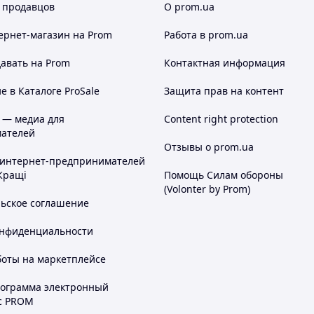
 продавцов
О prom.ua
ернет-магазин
на Prom
Работа в prom.ua
авать на Prom
Контактная информация
 в Каталоге ProSale
Защита прав на контент
 — медиа для
Content right protection
ателей
Отзывы о prom.ua
 интернет-предпринимателей
Кращі
Помощь Силам обороны
(Volonter by Prom)
льское соглашение
онфиденциальности
боты на маркетплейсе
рограмма электронный
с PROM