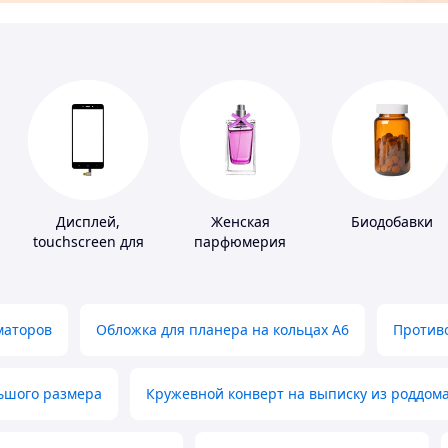
Дисплей,
Женская
Биодобавки
touchscreen для
парфюмерия
телефонов
маторов
Обложка для планера на кольцах А6
Противо
льшого размера
Кружевной конверт на выписку из роддом