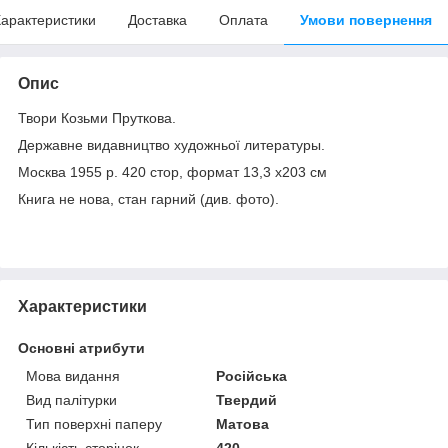
арактеристики
Доставка
Оплата
Умови повернення
Опис
Твори Козьми Пруткова.
Державне видавництво художньої литературы.
Москва 1955 р.
420 стор, формат 13,3 х203 см
Книга не нова, стан гарний (див. фото).
Характеристики
Основні атрибути
Мова видання
Російська
Вид палітурки
Твердий
Тип поверхні паперу
Матова
Кількість сторінок
420