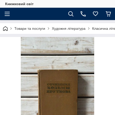
Книжковий світ
Товари та послуги
Художня література
Класична літ