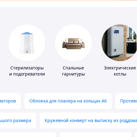
Стерилизаторы
Спальные
Электрические
и подогреватели
гарнитуры
котлы
для детского
питания
маторов
Обложка для планера на кольцах А6
Противо
льшого размера
Кружевной конверт на выписку из роддом