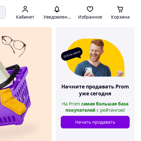
Кабинет
Уведомления
Избранное
Корзина
О! Есть заказ
Начните продавать
Prom
уже сегодня
На
Prom
самая большая база
покупателей
с рейтингом
!
Начать продавать