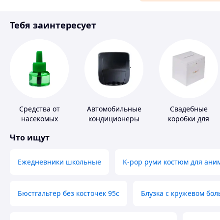
Материалы для ремонта
Тебя заинтересует
Спорт и отдых
Средства от
Автомобильные
Свадебные
насекомых
кондиционеры
коробки для
денег
Что ищут
Ежедневники школьные
K-pop руми костюм для ани
Бюстгальтер без косточек 95с
Блузка с кружевом бо