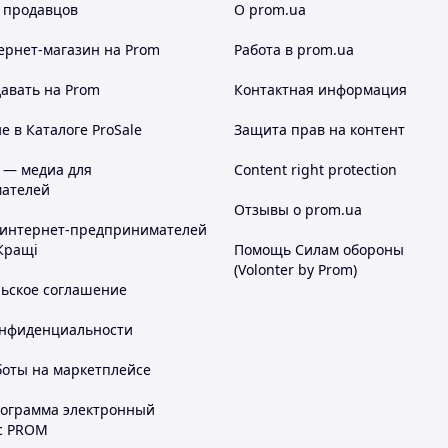
 продавцов
О prom.ua
ернет-магазин
на Prom
Работа в prom.ua
авать на Prom
Контактная информация
 в Каталоге ProSale
Защита прав на контент
 — медиа для
Content right protection
ателей
Отзывы о prom.ua
 интернет-предпринимателей
Кращі
Помощь Силам обороны
(Volonter by Prom)
льское соглашение
онфиденциальности
боты на маркетплейсе
рограмма электронный
с PROM