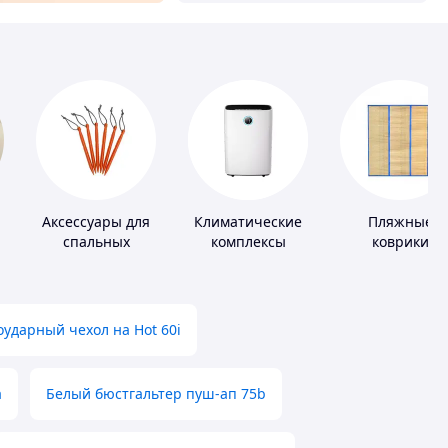
Аксессуары для
Климатические
Пляжные
спальных
комплексы
коврики
мешков,
карематов и
палаток
ударный чехол на Hot 60i
а
Белый бюстгальтер пуш-ап 75b