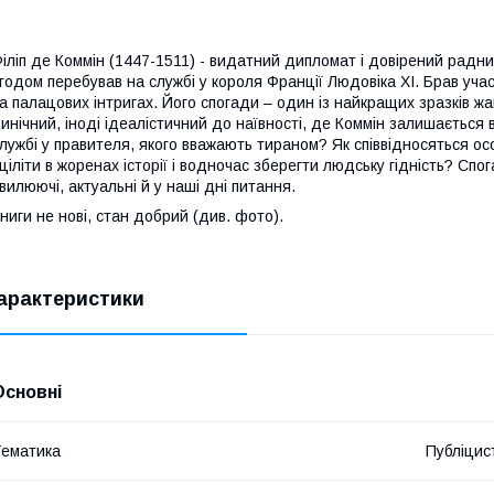
іліп де Коммін (1447-1511) - видатний дипломат і довірений радни
годом перебував на службі у короля Франції Людовіка XI.
Брав учас
а палацових інтригах.
Його спогади – один із найкращих зразків ж
инічний, іноді ідеалістичний до наївності, де Коммін залишається 
лужбі у правителя, якого вважають тираном?
Як співвідносяться о
ціліти в жоренах історії і водночас зберегти людську гідність?
Спог
вилюючі, актуальні й у наші дні питання.
ниги не нові, стан добрий (див. фото).
арактеристики
Основні
ематика
Публіцис