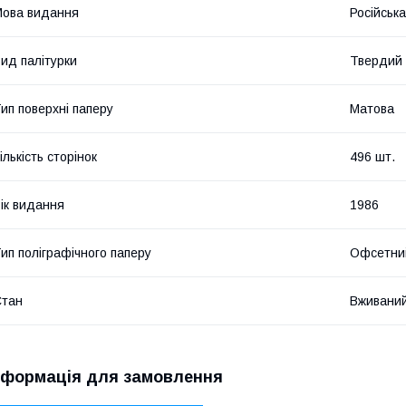
ова видання
Російська
ид палітурки
Твердий
ип поверхні паперу
Матова
ількість сторінок
496 шт.
ік видання
1986
ип поліграфічного паперу
Офсетни
Стан
Вживани
нформація для замовлення