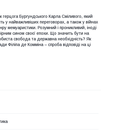
к герцога Бургундського Карла Сміливого, який
ть у найважливіших переговорах, а також у війнах
анру мемуаристики.
Розумний і проникливий, іноді
вірним сином своєї епохи.
Що значить бути на
собиста свобода та державна необхідність?
Як
ади Філіпа де Комміна – спроба відповіді на ці
тика