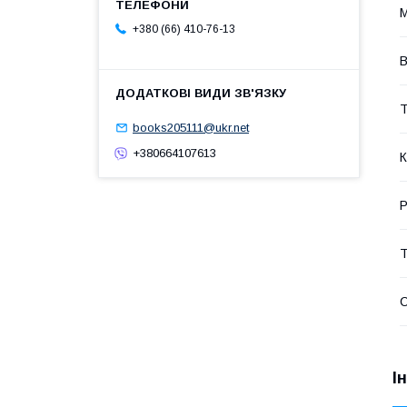
М
+380 (66) 410-76-13
В
Т
books205111@ukr.net
+380664107613
К
Р
Т
І