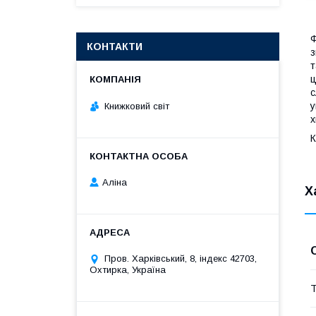
Ф
КОНТАКТИ
з
т
ц
с
у
Книжковий світ
х
К
Аліна
Х
Пров. Харківський, 8, індекс 42703,
Охтирка, Україна
Т