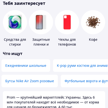
Тебя заинтересует
Средства для
Защитные
Чехлы для
Кофе
стирки
пленки и
телефонов
стекла для
Что ищут
портативных
устройств
Ежедневники школьные
K-pop руми костюм для анима
Бутсы Nike Air Zoom розовые
Футбольные ворота и фу
Prom — крупнейший маркетплейс Украины. Здесь 6
млн покупателей находят всё необходимое — от корма
для щенков до бронежилетов. А 60 тыс.