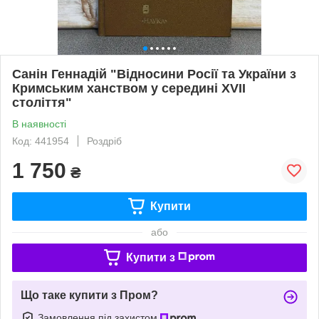
Санін Геннадій "Відносини Росії та України з
Кримським ханством у середині XVII
століття"
В наявності
Код: 441954
Роздріб
1 750
₴
Купити
або
Купити з
Що таке купити з Пром?
Замовлення під захистом