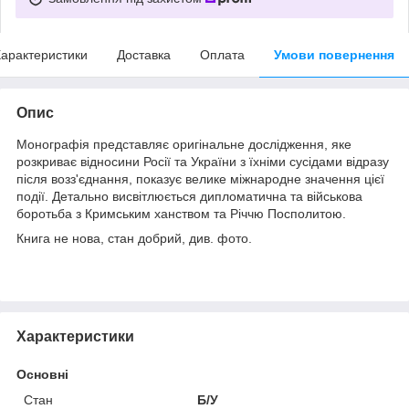
арактеристики
Доставка
Оплата
Умови повернення
Опис
Монографія представляє оригінальне дослідження, яке
розкриває відносини Росії та України з їхніми сусідами відразу
після возз'єднання, показує велике міжнародне значення цієї
події.
Детально висвітлюється дипломатична та військова
боротьба з Кримським ханством та Річчю Посполитою.
Книга не нова, стан добрий, див.
фото.
Характеристики
Основні
Стан
Б/У