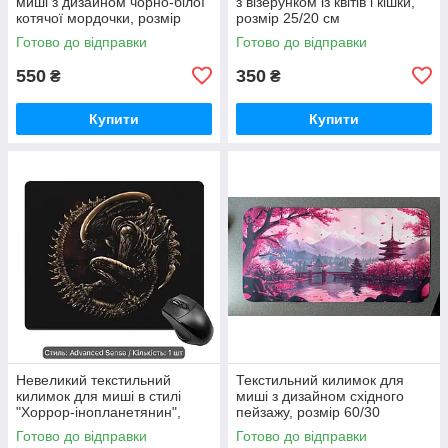
миші з дизайном чорно-білої
з візерунком із квітів і кішки,
котячої мордочки, розмір
розмір 25/20 см
60/30 см
Готово до відправки
Готово до відправки
550
350
₴
₴
Купити
Купити
Невеликий текстильний
Текстильний килимок для
килимок для миші в стилі
миші з дизайном східного
"Хоррор-інопланетянин",
пейзажу, розмір 60/30
розмір 24/20 см
Готово до відправки
Готово до відправки