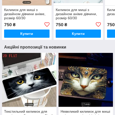
Килимок для миші з
Килимок для миші з
Кили
дизайном дівчини аніме,
дизайном аніме дівчини,
диза
розмір 60/30
розмір 60/30
750
750
750
₴
₴
Купити
Купити
Акційні пропозиції та новинки
Текстильний килимок для
Невеликий килимок для миші