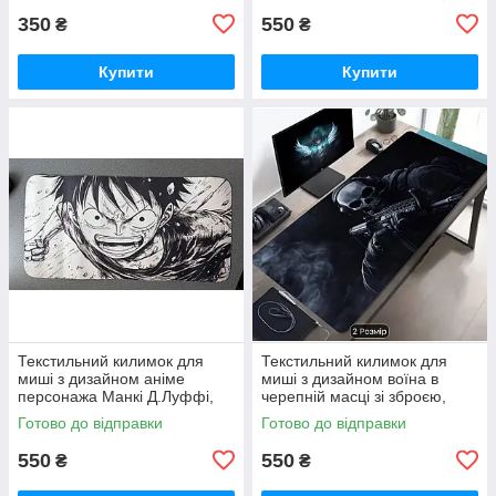
350
550
₴
₴
Купити
Купити
Текстильний килимок для
Текстильний килимок для
миші з дизайном аніме
миші з дизайном воїна в
персонажа Манкі Д.Луффі,
черепній масці зі зброєю,
розмір 60/30
розмір 60/30
Готово до відправки
Готово до відправки
550
550
₴
₴