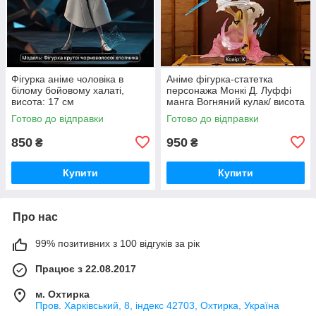
Фігурка аніме чоловіка в
Аніме фігурка-статетка
білому бойовому халаті,
персонажа Монкі Д. Луффі
висота: 17 см
манга Вогняний кулак/ висота
26 см
Готово до відправки
Готово до відправки
850
950
₴
₴
Купити
Купити
Про нас
99% позитивних з 100 відгуків за рік
Працює з 22.08.2017
м. Охтирка
Пров. Харківський, 8, індекс 42703, Охтирка, Україна