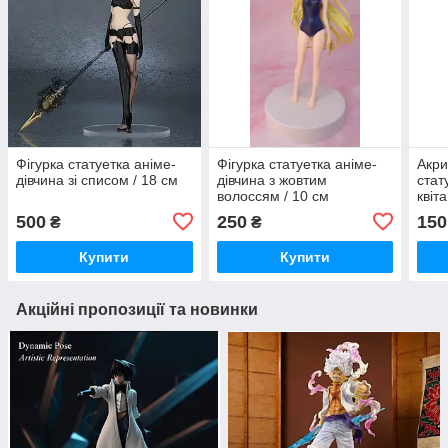
Фігурка статуетка аніме-
Фігурка статуетка аніме-
Акри
дівчина зі списом / 18 см
дівчина з жовтим
стат
волоссям / 10 см
квіт
Міко
500
250
150
₴
₴
Імпа
Купити
Купити
Акційні пропозиції та новинки