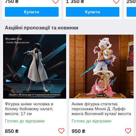
750
1 350
250
₴
₴
Купити
Купити
Акційні пропозиції та новинки
Фігурка аніме чоловіка в
Аніме фігурка-статетка
білому бойовому халаті,
персонажа Монкі Д. Луффі
висота: 17 см
манга Вогняний кулак/ висота
26 см
Готово до відправки
Готово до відправки
850
950
₴
₴