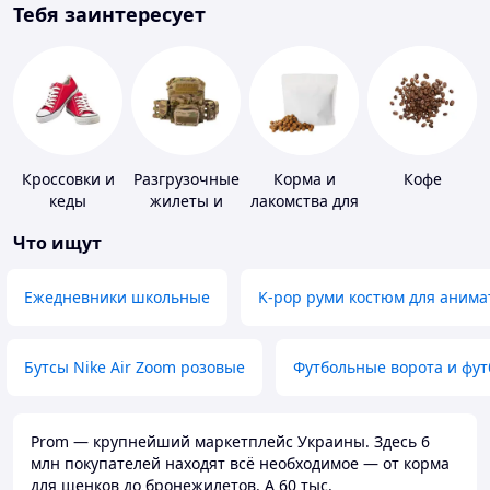
Тебя заинтересует
Кроссовки и
Разгрузочные
Корма и
Кофе
кеды
жилеты и
лакомства для
плитоноски
домашних
Что ищут
без плит
животных и
птиц
Ежедневники школьные
K-pop руми костюм для анима
Бутсы Nike Air Zoom розовые
Футбольные ворота и фу
Prom — крупнейший маркетплейс Украины. Здесь 6
млн покупателей находят всё необходимое — от корма
для щенков до бронежилетов. А 60 тыс.