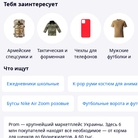
Тебя заинтересует
Армейские
Тактическая и
Чехлы для
Мужские
спецсумки и
форменная
телефонов
футболки и
рюкзаки
одежда
майки
Что ищут
Ежедневники школьные
K-pop руми костюм для анима
Бутсы Nike Air Zoom розовые
Футбольные ворота и фу
Prom — крупнейший маркетплейс Украины. Здесь 6
млн покупателей находят всё необходимое — от корма
для щенков до бронежилетов. А 60 тыс.