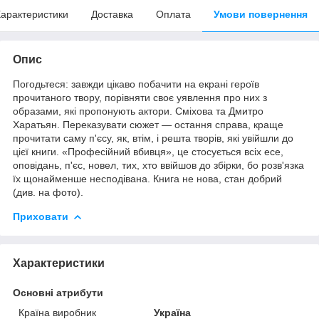
арактеристики
Доставка
Оплата
Умови повернення
Опис
Погодьтеся: завжди цікаво побачити на екрані героїв
прочитаного твору, порівняти своє уявлення про них з
образами, які пропонують актори.
Сміхова та Дмитро
Харатьян.
Переказувати сюжет — остання справа, краще
прочитати саму п'єсу, як, втім, і решта творів, які увійшли до
цієї книги.
«Професійний вбивця», це стосується всіх есе,
оповідань, п'єс, новел,
тих, хто ввійшов до збірки, бо розв'язка
їх щонайменше несподівана.
Книга не нова, стан добрий
(див. на фото).
Приховати
Характеристики
Основні атрибути
Країна виробник
Україна