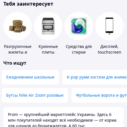
Тебя заинтересует
Разгрузочные
Кухонные
Средства для
Дисплей,
жилеты и
плиты
стирки
touchscreen
плитоноски
для
Что ищут
без плит
телефонов
Ежедневники школьные
K-pop руми костюм для анима
Бутсы Nike Air Zoom розовые
Футбольные ворота и фу
Prom — крупнейший маркетплейс Украины. Здесь 6
млн покупателей находят всё необходимое — от корма
для щенков до бронежилетов. А 60 тыс.