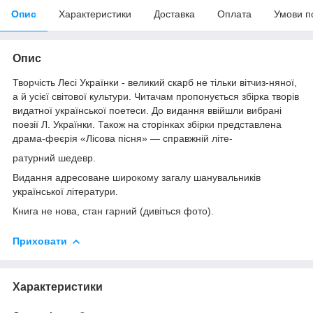
Опис
Характеристики
Доставка
Оплата
Умови п
Опис
Творчість Лесі Українки - великий скарб не тільки вітчиз-няної,
а й усієї світової культури. Читачам пропонується збірка творів
видатної української поетеси. До видання ввійшли вибрані
поезії Л. Українки. Також на сторінках збірки представлена
драма-феєрія «Лісова пісня» — справжній літе-
ратурний шедевр.
Видання адресоване широкому загалу шанувальників
української літератури.
Книга не нова, стан гарний (дивіться фото).
Приховати
Характеристики