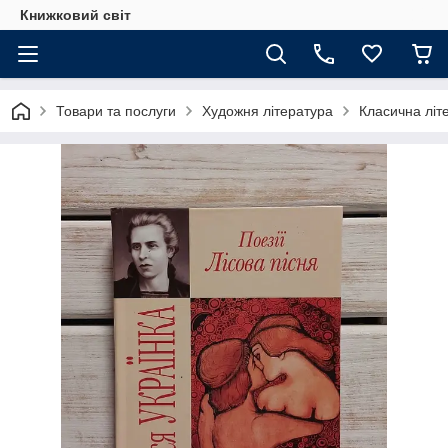
Книжковий світ
Товари та послуги
Художня література
Класична літ