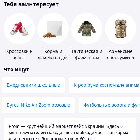
Тебя заинтересует
Кроссовки и
Корма и
Тактическая и
Армейские
кеды
лакомства для
форменная
спецсумки и
домашних
одежда
рюкзаки
Что ищут
животных и
птиц
Ежедневники школьные
K-pop руми костюм для анима
Бутсы Nike Air Zoom розовые
Футбольные ворота и фу
Prom — крупнейший маркетплейс Украины. Здесь 6
млн покупателей находят всё необходимое — от корма
для щенков до бронежилетов. А 60 тыс.