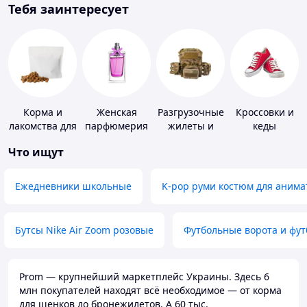
Тебя заинтересует
Корма и
Женская
Разгрузочные
Кроссовки и
лакомства для
парфюмерия
жилеты и
кеды
домашних
плитоноски
Что ищут
животных и
без плит
птиц
Ежедневники школьные
K-pop руми костюм для анима
Бутсы Nike Air Zoom розовые
Футбольные ворота и фу
Prom — крупнейший маркетплейс Украины. Здесь 6
млн покупателей находят всё необходимое — от корма
для щенков до бронежилетов. А 60 тыс.