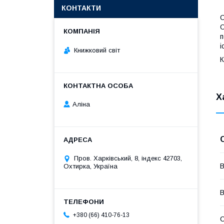
КОНТАКТИ
С
О
п
і
Книжковий світ
К
Х
Аліна
Пров. Харківський, 8, індекс 42703,
В
Охтирка, Україна
В
+380 (66) 410-76-13