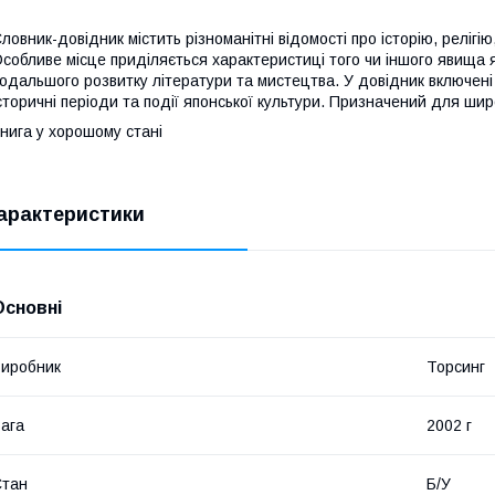
ловник-довідник містить різноманітні відомості про історію, релігію
собливе місце приділяється характеристиці того чи іншого явища
одальшого розвитку літератури та мистецтва. У довідник включені б
сторичні періоди та події японської культури. Призначений для широ
нига у хорошому стані
арактеристики
Основні
иробник
Торсинг
ага
2002 г
Стан
Б/У