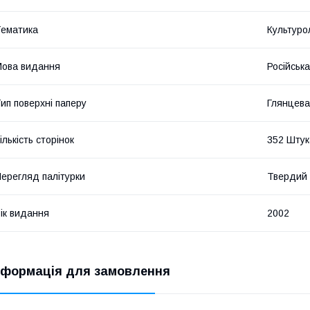
ематика
Культуро
ова видання
Російська
ип поверхні паперу
Глянцева
ількість сторінок
352 Штук
ерегляд палітурки
Твердий
ік видання
2002
нформація для замовлення