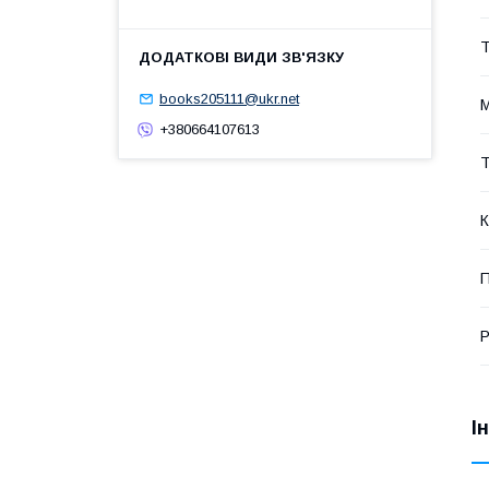
Т
books205111@ukr.net
М
+380664107613
Т
К
П
Р
І