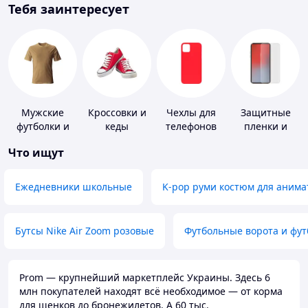
Тебя заинтересует
Мужские
Кроссовки и
Чехлы для
Защитные
футболки и
кеды
телефонов
пленки и
майки
стекла для
Что ищут
портативных
устройств
Ежедневники школьные
K-pop руми костюм для анима
Бутсы Nike Air Zoom розовые
Футбольные ворота и фу
Prom — крупнейший маркетплейс Украины. Здесь 6
млн покупателей находят всё необходимое — от корма
для щенков до бронежилетов. А 60 тыс.