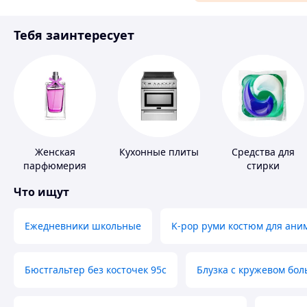
Материалы для ремонта
Тебя заинтересует
Спорт и отдых
Женская
Кухонные плиты
Средства для
парфюмерия
стирки
Что ищут
Ежедневники школьные
K-pop руми костюм для ани
Бюстгальтер без косточек 95с
Блузка с кружевом бо