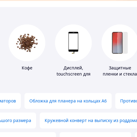
Кофе
Дисплей,
Защитные
touchscreen для
пленки и стекла
телефонов
для портативны
устройств
маторов
Обложка для планера на кольцах А6
Противо
льшого размера
Кружевной конверт на выписку из роддом