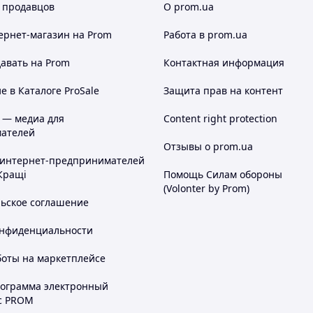
 продавцов
О prom.ua
ернет-магазин
на Prom
Работа в prom.ua
авать на Prom
Контактная информация
 в Каталоге ProSale
Защита прав на контент
 — медиа для
Content right protection
ателей
Отзывы о prom.ua
 интернет-предпринимателей
Кращі
Помощь Силам обороны
(Volonter by Prom)
льское соглашение
онфиденциальности
боты на маркетплейсе
рограмма электронный
с PROM