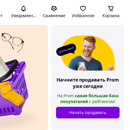
ет
Уведомления
Сравнение
Избранное
Корзина
О! Есть заказ
Начните продавать
Prom
уже сегодня
На
Prom
самая большая база
покупателей
с рейтингом
!
Начать продавать