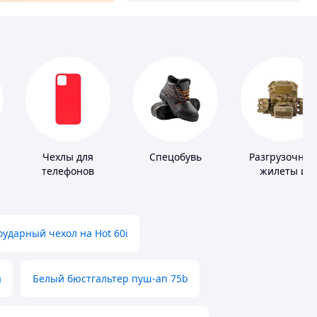
Чехлы для
Спецобувь
Разгрузочны
телефонов
жилеты и
х
плитоноски бе
плит
ударный чехол на Hot 60i
а
Белый бюстгальтер пуш-ап 75b