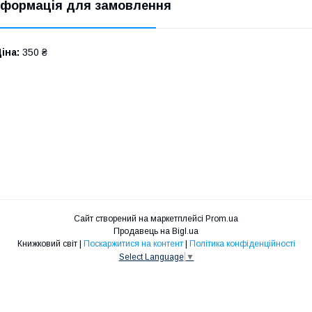
нформація для замовлення
іна:
350 ₴
Сайт створений на маркетплейсі
Prom.ua
Продавець на Bigl.ua
Книжковий світ |
Поскаржитися на контент
|
Політика конфіденційності
Select Language
▼