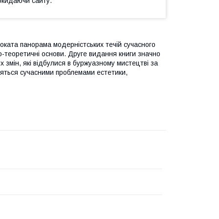
окидаючи сайту.
троката панорама модерністських течій сучасного
-теоретичні основи.
Друге видання книги значно
 змін, які відбулися в буржуазному мистецтві за
вляться сучасними проблемами естетики,