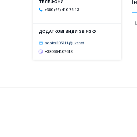
І
+380 (66) 410-76-13
Ц
books205111@ukr.net
+380664107613