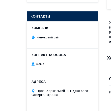
КОНТАКТИ
У
в
р
о
Книжковий світ
а
Х
Аліна
Пров. Харківський, 8, індекс 42703,
Р
Охтирка, Україна