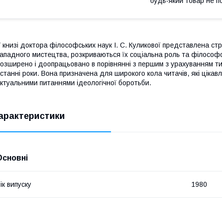
будь-який товар не п
 книзі доктора філософських наук І. С. Куликової представлена ​​с
ападного мистецтва, розкриваються їх соціальна роль та філософо
озширено і доопрацьовано в порівнянні з першим з урахуванням тих
станні роки.
Вона призначена для широкого кола читачів, які ціка
ктуальними питаннями ідеологічної боротьби.
арактеристики
Основні
ік випуску
1980