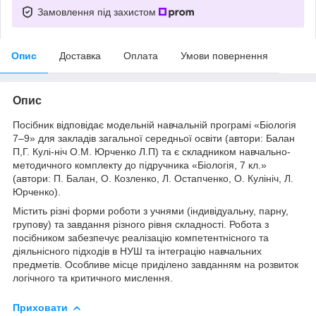
Замовлення під захистом
Опис
Доставка
Оплата
Умови повернення
Опис
Посібник відповідає модельній навчальній програмі «Біологія
7–9» для закладів загальної середньої освіти (автори: Балан
П,Г. Кулі-ніч О.М. Юрченко Л.П) та є складником навчально-
методичного комплекту до підручника «Біологія, 7 кл.»
(автори: П. Балан, О. Козленко, Л. Остапченко, О. Кулініч, Л.
Юрченко).
Містить різні форми роботи з учнями (індивідуальну, парну,
групову) та завдання різного рівня складності. Робота з
посібником забезпечує реалізацію компетентнісного та
діяльнісного підходів в НУШ та інтеграцію навчальних
предметів. Особливе місце приділено завданням на розвиток
логічного та критичного мислення.
Приховати