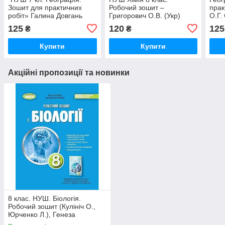
Зошит для практичних
Робочий зошит –
прак
робіт» Галина Довгань
Григорович О.В. (Укр)
О.Г.
Ранок
125
120
125
₴
₴
Купити
Купити
Акційні пропозиції та новинки
8 клас. НУШ. Біологія.
Робочий зошит (Кулініч О.,
Юрченко Л.), Генеза