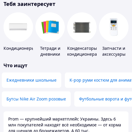
Тебя заинтересует
Кондиционеры
Тетради и
Конденсаторы
Запчасти и
дневники
кондиционера
аксессуары
для бытовых
Что ищут
кондиционеров
Ежедневники школьные
K-pop руми костюм для анима
Бутсы Nike Air Zoom розовые
Футбольные ворота и фу
Prom — крупнейший маркетплейс Украины. Здесь 6
млн покупателей находят всё необходимое — от корма
для щенков до бронежилетов. А 60 тыс.