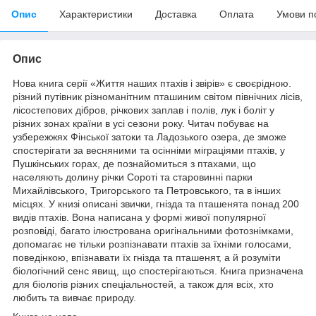
Опис
Характеристики
Доставка
Оплата
Умови п
Опис
Нова книга серії «Життя наших птахів і звірів» є своєрідною.
різний путівник різноманітним пташиним світом північних лісів,
лісостепових дібров, річкових заплав і полів, лук і боліт у
різних зонах країни в усі сезони року.
Читач побуває на
узбережжях Фінської затоки та Ладозького озера, де зможе
спостерігати за весняними та осінніми міграціями птахів, у
Пушкінських горах, де познайомиться з птахами, що
населяють долину річки Сороті та старовинні парки
Михайлівського, Тригорського та Петровського, та в інших
місцях.
У книзі описані звички, гнізда та пташенята понад 200
видів птахів.
Вона написана у формі живої популярної
розповіді, багато ілюстрована оригінальними фотознімками,
допомагає не тільки розпізнавати птахів за їхніми голосами,
поведінкою, впізнавати їх гнізда та пташенят, а й розуміти
біологічний сенс явищ, що спостерігаються.
Книга призначена
для біологів різних спеціальностей, а також для всіх, хто
любить та вивчає природу.