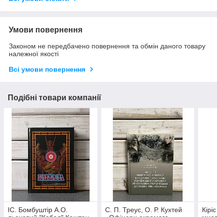
Умови повернення
Законом не передбачено повернення та обмін даного товару
належної якості
Всі умови повернення
Подібні товари компанії
ІС. Бомбуштір А.О.
С. П. Треус, О. Р. Кухтей
Кірі