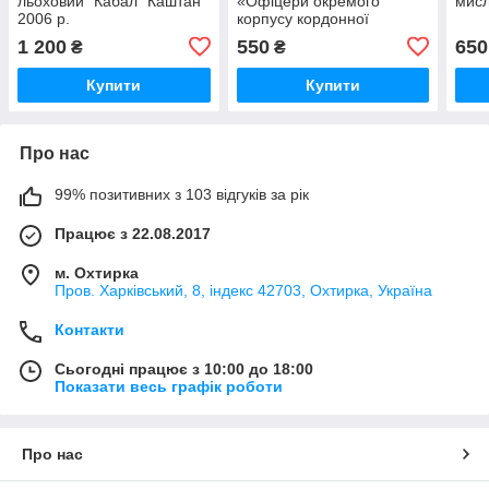
льоховий "Кабал" Каштан
«Офіцери окремого
мис
2006 р.
корпусу кордонної
охорони укр нар
1 200
550
650
₴
₴
республіки
Купити
Купити
Про нас
99% позитивних з 103 відгуків за рік
Працює з 22.08.2017
м. Охтирка
Пров. Харківський, 8, індекс 42703, Охтирка, Україна
Контакти
Сьогодні працює з 10:00 до 18:00
Показати весь графік роботи
Про нас