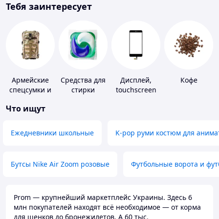
Тебя заинтересует
Армейские
Средства для
Дисплей,
Кофе
спецсумки и
стирки
touchscreen
рюкзаки
для
Что ищут
телефонов
Ежедневники школьные
K-pop руми костюм для анима
Бутсы Nike Air Zoom розовые
Футбольные ворота и фу
Prom — крупнейший маркетплейс Украины. Здесь 6
млн покупателей находят всё необходимое — от корма
для щенков до бронежилетов. А 60 тыс.