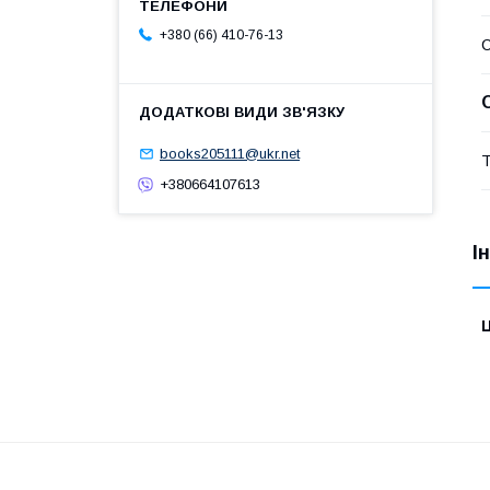
+380 (66) 410-76-13
books205111@ukr.net
Т
+380664107613
І
Ц