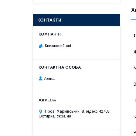
Х
КОНТАКТИ
Книжковий світ
М
Аліна
В
Т
Пров. Харківський, 8, індекс 42703,
К
Охтирка, Україна
Р