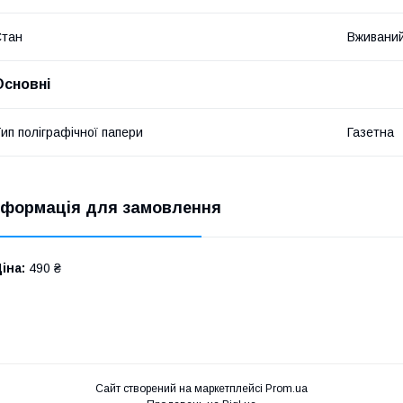
Стан
Вживани
Основні
ип поліграфічної папери
Газетна
нформація для замовлення
іна:
490 ₴
Сайт створений на маркетплейсі
Prom.ua