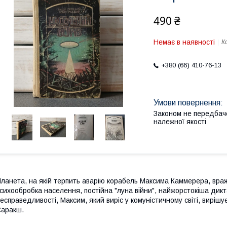
490 ₴
Немає в наявності
К
+380 (66) 410-76-13
Законом не передбач
належної якості
ланета, на якій терпить аварію корабель Максима Каммерера, враж
сихообробка населення, постійна "луна війни", найжорстокіша дикт
есправедливості, Максим, який виріс у комуністичному світі, вирішу
аракш.