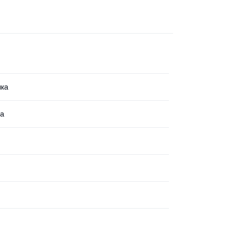
ика
ка