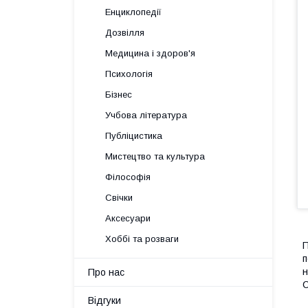
Енциклопедії
Дозвілля
Медицина і здоров'я
Психологія
Бізнес
Учбова література
Публіцистика
Мистецтво та культура
Філософія
Свічки
Аксесуари
Хоббі та розваги
П
п
н
Про нас
С
Відгуки