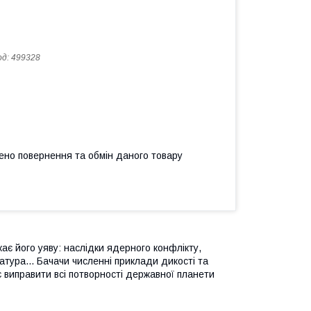
од:
499328
ено повернення та обмін даного товару
ає його уяву: наслідки ядерного конфлікту,
атура... Бачачи численні приклади дикості та
є виправити всі потворності державної
планети