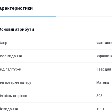
арактеристики
Основні атрибути
Жанр
Фантаст
ова видання
Українсь
ид палітурки
Твердий
ип поверхні паперу
Матова
ількість сторінок
303
ік видання
1991