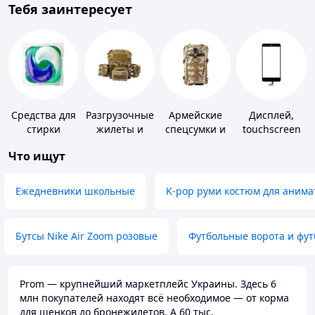
Тебя заинтересует
Средства для
Разгрузочные
Армейские
Дисплей,
стирки
жилеты и
спецсумки и
touchscreen
плитоноски
рюкзаки
для
Что ищут
без плит
телефонов
Ежедневники школьные
K-pop руми костюм для анима
Бутсы Nike Air Zoom розовые
Футбольные ворота и фу
Prom — крупнейший маркетплейс Украины. Здесь 6
млн покупателей находят всё необходимое — от корма
для щенков до бронежилетов. А 60 тыс.