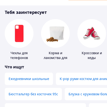
Материалы для ремонта
Тебя заинтересует
Спорт и отдых
Чехлы для
Корма и
Кроссовки и
телефонов
лакомства для
кеды
домашних
Что ищут
животных и
птиц
Ежедневники школьные
K-pop руми костюм для ани
Бюстгальтер без косточек 95с
Блузка с кружевом бо