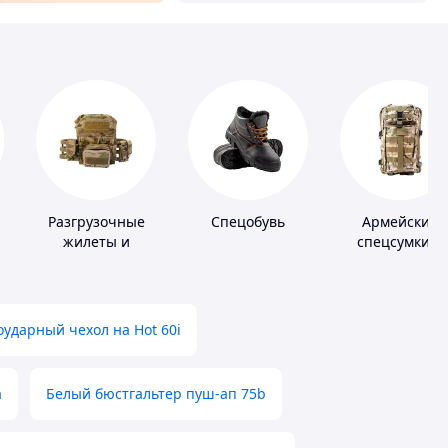
Разгрузочные
Спецобувь
Армейские
жилеты и
спецсумки и
х
плитоноски без
рюкзаки
плит
ударный чехол на Hot 60i
а
Белый бюстгальтер пуш-ап 75b