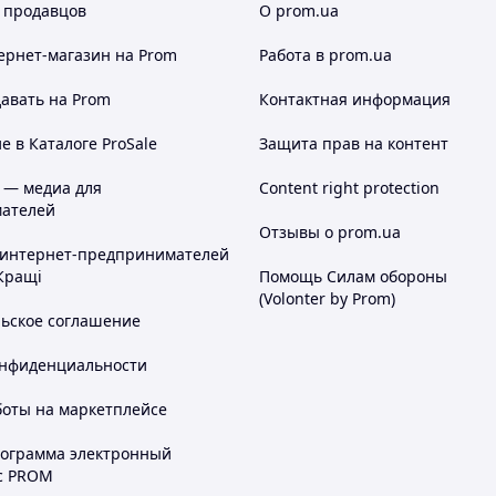
 продавцов
О prom.ua
ернет-магазин
на Prom
Работа в prom.ua
авать на Prom
Контактная информация
 в Каталоге ProSale
Защита прав на контент
 — медиа для
Content right protection
ателей
Отзывы о prom.ua
 интернет-предпринимателей
Кращі
Помощь Силам обороны
(Volonter by Prom)
льское соглашение
онфиденциальности
боты на маркетплейсе
рограмма электронный
с PROM