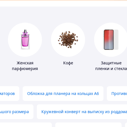
Женская
Кофе
Защитные
парфюмерия
пленки и стекла
для портативны
устройств
маторов
Обложка для планера на кольцах А6
Противо
льшого размера
Кружевной конверт на выписку из роддом