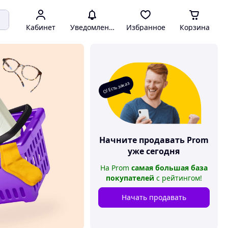
Кабинет
Уведомления
Избранное
Корзина
О! Есть заказ
Начните продавать
Prom
уже сегодня
На
Prom
самая большая база
покупателей
с рейтингом
!
Начать продавать