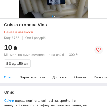
Свічка столова Vins
Немає в наявності
Код: 6758
Опт і роздріб
10
₴
Мінімальна сума замовлення на сайті — 300 ₴
8 ₴
від 150 шт.
Опис
Характеристики
Доставка
Оплата
Умови п
Опис
Свічки
парафінові, столові - свічки, зроблені з
непідфарбованого парафіну високого очищення, не