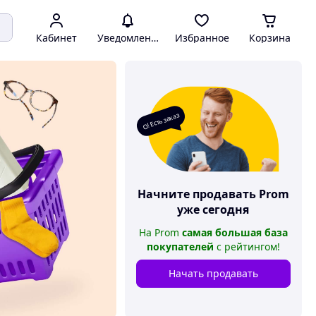
Кабинет
Уведомления
Избранное
Корзина
О! Есть заказ
Начните продавать
Prom
уже сегодня
На
Prom
самая большая база
покупателей
с рейтингом
!
Начать продавать