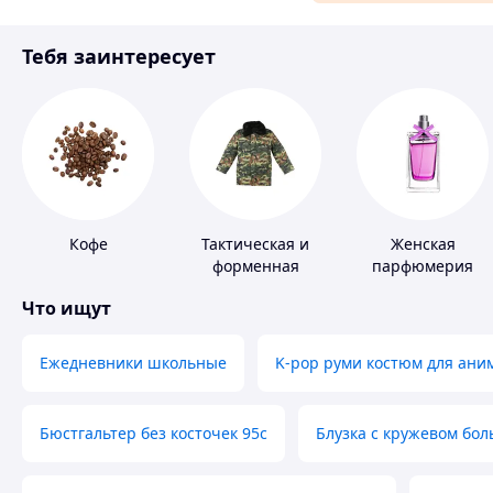
Материалы для ремонта
Тебя заинтересует
Спорт и отдых
Кофе
Тактическая и
Женская
форменная
парфюмерия
одежда
Что ищут
Ежедневники школьные
K-pop руми костюм для ани
Бюстгальтер без косточек 95с
Блузка с кружевом бо