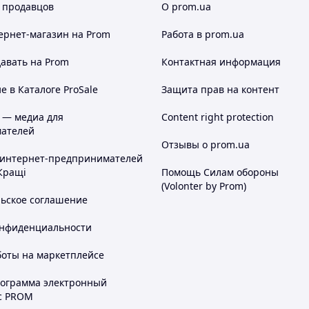
 продавцов
О prom.ua
ернет-магазин
на Prom
Работа в prom.ua
авать на Prom
Контактная информация
 в Каталоге ProSale
Защита прав на контент
 — медиа для
Content right protection
ателей
Отзывы о prom.ua
 интернет-предпринимателей
Кращі
Помощь Силам обороны
(Volonter by Prom)
льское соглашение
онфиденциальности
боты на маркетплейсе
рограмма электронный
с PROM