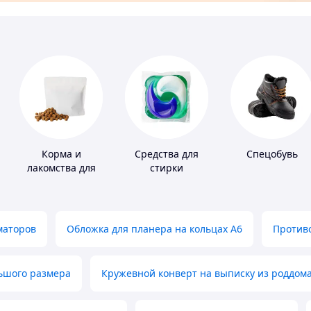
Корма и
Средства для
Спецобувь
лакомства для
стирки
домашних
животных и
птиц
маторов
Обложка для планера на кольцах А6
Противо
льшого размера
Кружевной конверт на выписку из роддом